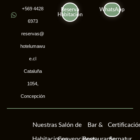
+569 4428
Reserva
WhatsApp
Habitación
6973
reservas@
hotelumawu
e.cl
Cataluña
1054,
Concepción
Nuestras
Salón de
Bar &
Certificació
Habitaciones
Convenciones
Restaurante
Sernatur